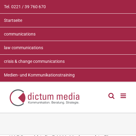
Zum
Tel. 0221 / 39 760 670
Inhalt
springen
Startseite
communications
law communications
crisis & change communications
Medien- und Kommunikationstraining