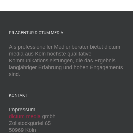
PR AGENTUR DICTUM MEDIA
Als professioneller Medienberater bietet dictum
media aus Köln höchste qualitative
Kommunikationsleistungen, die das Ergebnis
langjähriger Erfahrung und hohen Engagements
sind.
KONTAKT
Impressum
dictum media
gmbh
Zollstockgürtel 65
50969 Köln