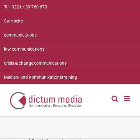
Zum
Tel. 0221 / 39 760 670
Inhalt
springen
Startseite
communications
law communications
crisis & change communications
Medien- und Kommunikationstraining