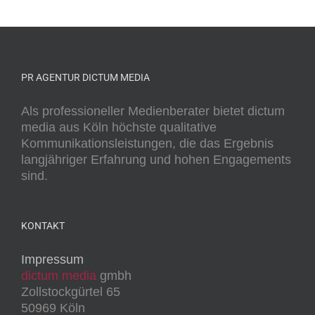
PR AGENTUR DICTUM MEDIA
Als professioneller Medienberater bietet dictum
media aus Köln höchste qualitative
Kommunikationsleistungen, die das Ergebnis
langjähriger Erfahrung und hohen Engagements
sind.
KONTAKT
Impressum
dictum media
gmbh
Zollstockgürtel 65
50969 Köln