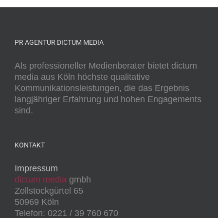
PR AGENTUR DICTUM MEDIA
Als professioneller Medienberater bietet dictum
media aus Köln höchste qualitative
Kommunikationsleistungen, die das Ergebnis
langjähriger Erfahrung und hohen Engagements
sind.
KONTAKT
Impressum
dictum media
gmbh
Zollstockgürtel 65
50969 Köln
Telefon: 0221 / 39 760 670