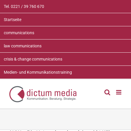
Zum
Tel. 0221 / 39 760 670
Inhalt
springen
Startseite
communications
law communications
crisis & change communications
Medien- und Kommunikationstraining