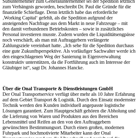
Subunternehmer zum Generalunternehmer sei der Spedition letztlich
zum Verhängnis geworden, beschreibt Dr. Paul die Gründe für die
finanzielle Schieflage. Denn letztlich habe das erforderliche
‚Working Capital‘ gefehlt, als die Spedition aufgrund der
ansteigenden Nachfrage aus dem Markt in neue Fahrzeuge – mit
den damit verbundenen Betriebskosten – sowie in zusätzliches
Personal investieren musste. Zudem wurden die Liquiditätsengpässe
noch verschärft, als man mit Auftraggebern verlängerte
Zahlungsziele vereinbart hatte. „Ich sehe für die Spedition durchaus
eine gute Zukunftsperspektive. Als vorläufiger Sachwalter werde ich
den eingeschlagenen Weg der Sanierung in Eigenverwaltung
konstruktiv unterstützen, da die Fortführung auch im Interesse der
Gläubiger ist“, sagt Dr. Johannes Hancke.
Über die Onal Transporte & Dienstleistungen GmbH
Der Onal Transportservice verfügt über mehr als 10 Jahre Erfahrung
auf dem Gebiet Transport & Logistik. Durch den Einsatz modernster
Technik werden den Kunden individuell angepasste logistische
Lösungen garantiert. Zum Hauptgeschäft gehören die Abholung und
die Lieferung von Waren und Produkten aus den Bereichen
Lebensmittel und Reifen an den von den Auftraggebern
gewünschten Bestimmungsort. Durch einen großen, modernen
Fuhrpark und hochmotivierte Mitarbeiter kann der Onal