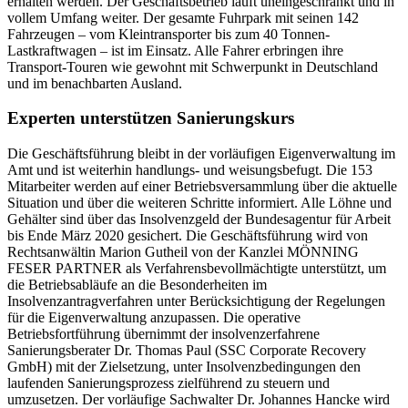
erhalten werden. Der Geschäftsbetrieb läuft uneingeschränkt und in
vollem Umfang weiter. Der gesamte Fuhrpark mit seinen 142
Fahrzeugen – vom Kleintransporter bis zum 40 Tonnen-
Lastkraftwagen – ist im Einsatz. Alle Fahrer erbringen ihre
Transport-Touren wie gewohnt mit Schwerpunkt in Deutschland
und im benachbarten Ausland.
Experten unterstützen Sanierungskurs
Die Geschäftsführung bleibt in der vorläufigen Eigenverwaltung im
Amt und ist weiterhin handlungs- und weisungsbefugt. Die 153
Mitarbeiter werden auf einer Betriebsversammlung über die aktuelle
Situation und über die weiteren Schritte informiert. Alle Löhne und
Gehälter sind über das Insolvenzgeld der Bundesagentur für Arbeit
bis Ende März 2020 gesichert. Die Geschäftsführung wird von
Rechtsanwältin Marion Gutheil von der Kanzlei MÖNNING
FESER PARTNER als Verfahrensbevollmächtigte unterstützt, um
die Betriebsabläufe an die Besonderheiten im
Insolvenzantragverfahren unter Berücksichtigung der Regelungen
für die Eigenverwaltung anzupassen. Die operative
Betriebsfortführung übernimmt der insolvenzerfahrene
Sanierungsberater Dr. Thomas Paul (SSC Corporate Recovery
GmbH) mit der Zielsetzung, unter Insolvenzbedingungen den
laufenden Sanierungsprozess zielführend zu steuern und
umzusetzen. Der vorläufige Sachwalter Dr. Johannes Hancke wird