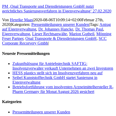
PM ‚Onal Transporte und Dienstleistungen GmbH nutzt
gerichtliches Sanierungsverfahren in Eigenverwaltung‘ 27.02.2020
Von
Henrike Maas
|
2020-08-06T10:09:14+02:00
Februar 27th,
2020
|
Kategorien:
Pressemitteilungen unserer Kunden
|
Tags:
Antrag
auf Eigenverwaltung
,
Dr. Johannes Hancke
,
Dr. Thomas Paul
,
Eigenverwaltung
,
Lieser Rechtsanwälte
,
Marion Gutheil
,
Mönning
Feser Partner
,
Onal Transporte & Dienstleistungen GmbH
,
SCC
Corporate Recorvery Gmbh
|
Neueste Pressemitteilungen
Zukunftslösung für Antriebstechnik SAFTIG:
Insolvenzverwalter verkauft Unternehmen an zwei Investoren
HESS plastics stellt sich im Insolvenzverfahren neu auf
Seibel Kunststofftechnik GmbH startet Sanierung in
Eigenverwaltung
Betriebsfortführung vom insolventen Arzneimittelhersteller R-
Pharm Germany für Monat August 2026 gesichert
Kategorien
Pressemitteilungen unserer Kunden