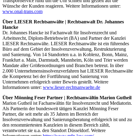
Transportservice rund um die Uhr schnell und gezielt auf die
Wünsche der Kunden reagieren. Weitere Informationen unter:
www.onal-trans.com
Über LIESER Rechtsanwälte | Rechtsanwalt Dr. Johannes
Hancke
Dr. Johannes Hancke ist Fachanwalt für Insolvenzrecht und
Arbeitsrecht, Diplom-Betriebswirt (BA) und Partner der Kanzlei
LIESER Rechtsanwälte. LIESER Rechtsanwälte ist ein führendes
Büro auf dem Gebiet der Insolvenzverwaltung, Restrukturierung
und Sanierung. Von 14 Standorten u.a. in Koblenz, Bonn, Mainz,
Frankfurt a. Main, Darmstadt, Mannheim, Köln und Trier werden
Mandate aller Größenordnungen und Branchen betreut. In über
2.000 Unternehmensinsolvenzverfahren hat LIESER Rechtsanwälte
die Kompetenz bei der Fortführung und Sanierung von
Unternehmen erfolgreich unter Beweis gestellt. Weitere
Informationen unter:
www.lieser-rechtsanwaelte.de
Über Mönning Feser Partner | Rechtsanwältin Marion Gutheil
Marion Gutheil ist Fachanwältin für Insolvenzrecht und Mediatorin.
Als Partnerin der bundesweit tätigen Kanzlei Mönning Feser
Partner, die seit mehr als 35 Jahren im Bereich der
Insolvenzverwaltung und Sanierungsberatung erfolgreich ist und zu
den renommiertesten Kanzleien in diesem Bereich zählt,
verantwortet sie u.a. den Standort Düsseldorf. Weitere
Informationen unter:
https://www.mfp-law.com/