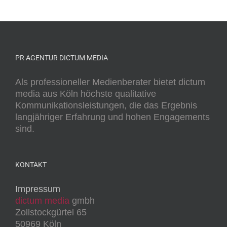
PR AGENTUR DICTUM MEDIA
Als professioneller Medienberater bietet dictum
media aus Köln höchste qualitative
Kommunikationsleistungen, die das Ergebnis
langjähriger Erfahrung und hohen Engagements
sind.
KONTAKT
Impressum
dictum media
gmbh
Zollstockgürtel 65
50969 Köln