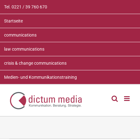
Zum
Tel. 0221 / 39 760 670
Inhalt
springen
Startseite
communications
law communications
crisis & change communications
Medien- und Kommunikationstraining