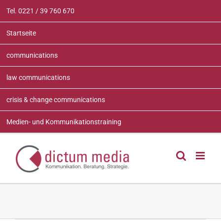
Zum
Tel. 0221 / 39 760 670
Inhalt
springen
Startseite
communications
law communications
crisis & change communications
Medien- und Kommunikationstraining