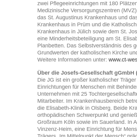
zwei Pflegeeinrichtungen mit 180 Plätzen
Medizinische Versorgungszentren (MVZ) 
das St. Augustinus Krankenhaus und das 
Krankenhaus in Prüm und die Katholische
Krankenhaus in Jülich sowie dem St. Jos
eine Minderheitsbeteiligung am St. Elis
Planbetten. Das Selbstverständnis des g
Grundwerten der katholischen Kirche un
Weitere Informationen unter:
www.ct-wes
Über die Josefs-Gesellschaft gGmbH 
Die JG ist ein großer katholischer Träge
Einrichtungen für Menschen mit Behinde
Unternehmen mit 25 Tochtergesellschafte
Mitarbeiter. Im Krankenhausbereich bet
die Elisabeth-Klinik in Olsberg. Beide
orthopädischen Schwerpunkt und genieß
Großraum Köln sowie im Sauerland. In 
Vinzenz-Heim, eine Einrichtung für Mens
Trägers „Im Mittelpunkt der Mensch“ prä