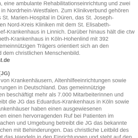
, eine ambulante Rehabilitationseinrichtung und zwei
in Nordrhein-Westfalen. Zum Klinikverbund gehören
St. Marien-Hospital in Düren, das St. Joseph-
n Nord-Kreis Kliniken mit dem St. Elisabeth-
ef-Krankenhaus in Linnich. Darüber hinaus hält die ctw
abeth-Krankenhaus in Köln-Hohenlind mit 392
emeinnützigen Trägers orientiert sich an den
d dem christlichen Menschenbild.
t.de
(JG)
r von Krankenhäusern, Altenhilfeeinrichtungen sowie
rungen in Deutschland. Das gemeinnützige
n beschäftigt mehr als 7.000 Mitarbeiterinnen und
reibt die JG das Eduardus-Krankenhaus in Köln sowie
 Krankenhäuser haben einen ausgewiesenen
en einen hervorragenden Ruf bei Patienten im
Aachen und Umgebung betreibt die JG das bekannte
chen mit Behinderungen. Das christliche Leitbild des
gt das Handeln in den Einrichtungen und steht auf den