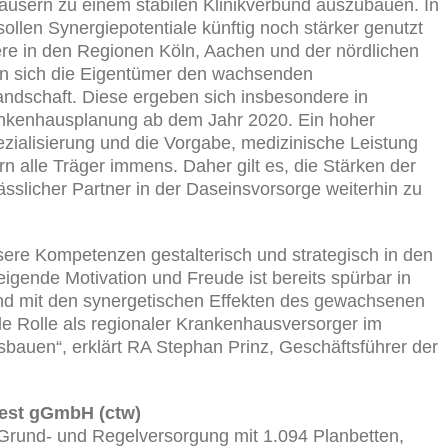
häusern zu einem stabilen Klinikverbund auszubauen. In
en Synergiepotentiale künftig noch stärker genutzt
re in den Regionen Köln, Aachen und der nördlichen
llen sich die Eigentümer den wachsenden
ndschaft. Diese ergeben sich insbesondere in
ankenhausplanung ab dem Jahr 2020. Ein hoher
zialisierung und die Vorgabe, medizinische Leistung
n alle Träger immens. Daher gilt es, die Stärken der
rlässlicher Partner in der Daseinsvorsorge weiterhin zu
ere Kompetenzen gestalterisch und strategisch in den
eigende Motivation und Freude ist bereits spürbar in
und mit den synergetischen Effekten des gewachsenen
 Rolle als regionaler Krankenhausversorger im
bauen“, erklärt RA Stephan Prinz, Geschäftsführer der
West gGmbH (ctw)
 Grund- und Regelversorgung mit 1.094 Planbetten,