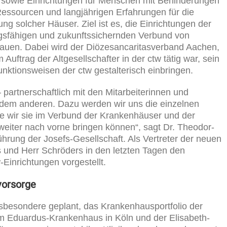
n sowie Einrichtungen für Menschen mit Behinderungen
Ressourcen und langjährigen Erfahrungen für die
ng solcher Häuser. Ziel ist es, die Einrichtungen der
gsfähigen und zukunftssichernden Verbund von
bauen. Dabei wird der Diözesancaritasverband Aachen,
Auftrag der Altgesellschafter in der ctw tätig war, sein
nktionsweisen der ctw gestalterisch einbringen.
 partnerschaftlich mit den Mitarbeiterinnen und
ch dem anderen. Dazu werden wir uns die einzelnen
e wir sie im Verbund der Krankenhäuser und der
weiter nach vorne bringen können“, sagt Dr. Theodor-
hrung der Josefs-Gesellschaft. Als Vertreter der neuen
s und Herr Schröders in den letzten Tagen den
-Einrichtungen vorgestellt.
vorsorge
nsbesondere geplant, das Krankenhausportfolio der
m Eduardus-Krankenhaus in Köln und der Elisabeth-