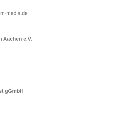
um-media.de
m Aachen e.V.
West gGmbH