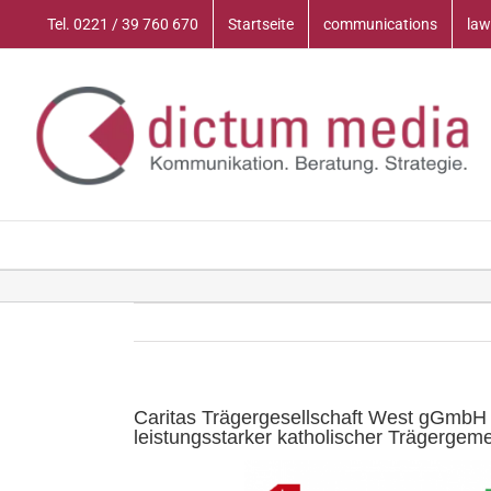
Zum
Tel. 0221 / 39 760 670
Startseite
communications
law
Inhalt
springen
Caritas Trägergesellschaft West gGmbH 
leistungsstarker katholischer Trägergeme