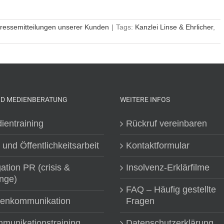
ressemitteilungen unserer Kunden
|
Tags:
Kanzlei Linse & Ehrlicher
,
ND MEDIENBERATUNG
WEITERE INFOS
ientraining
Rückruf vereinbaren
 und Öffentlichkeitsarbeit
Kontaktformular
gation PR (crisis &
Insolvenz-Erklärfilme
nge)
FAQ – Häufig gestellte
senkommunikation
Fragen
munikationstraining
Datenschutzerklärung