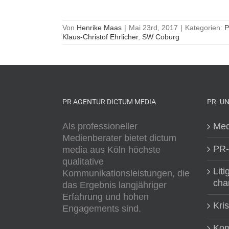
Von
Henrike Maas
|
Mai 23rd, 2017
|
Kategorien:
P
Klaus-Christof Ehrlicher
,
SW Coburg
PR AGENTUR DICTUM MEDIA
PR- U
Als professioneller
Med
Medienberater bietet dictum
PR-
media aus Köln höchste
qualitative
Liti
Kommunikationsleistungen, die
cha
das Ergebnis langjähriger
Erfahrung und hohen
Kri
Engagements sind.
Kom