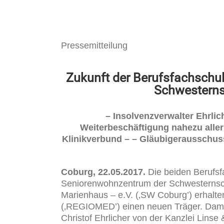
Pressemitteilung
Zukunft der Berufsfachschu
Schwesterns
– Insolvenzverwalter Ehrlic
Weiterbeschäftigung nahezu alle
Klinikverbund –
– Gläubigerausschuss
Coburg, 22.05.2017.
Die beiden Berufsf
Seniorenwohnzentrum der Schwesternsc
Marienhaus – e.V. (‚SW Coburg’) erhal
(‚REGIOMED’) einen neuen Träger. Damit
Christof Ehrlicher von der Kanzlei Lins