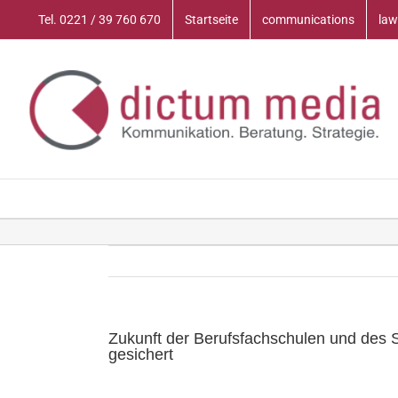
Zum
Tel. 0221 / 39 760 670
Startseite
communications
law
Inhalt
springen
Zukunft der Berufsfachschulen und des
gesichert