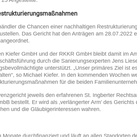
Restrukturierungsmaßnahmen
ändler die Chancen einer nachhaltigen Restrukturierung,
zustellen. Das Gericht hat den Anträgen am 28.07.2022 e
 angeordnet.
eifen Kiefer GmbH und der RKKR GmbH bleibt damit im Am
eschäftsführung durch die Sanierungsexperten Jens Lies
vollmächtigte unterstützt. „Unser primäres Ziel ist 
erhalten“, so Michael Kiefer. In den kommenden Wochen we
ukturierungsmaßnahmen für die beiden Familienunterne
venzgericht jeweils den erfahrenen St. Ingberter Rechts
B bestellt. Er wird als ‚verlängerter Arm’ des Gerichts
chen und die Gläubigerinteressen wahren.
n Monate durchfinanziert und läuft an allen Standorten d