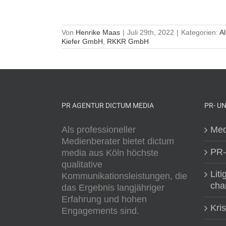
Von
Henrike Maas
|
Juli 29th, 2022
|
Kategorien:
A
Kiefer GmbH
,
RKKR GmbH
PR AGENTUR DICTUM MEDIA
PR- U
Als professioneller
Med
Medienberater bietet dictum
PR-
media aus Köln höchste
qualitative
Liti
Kommunikationsleistungen, die
cha
das Ergebnis langjähriger
Erfahrung und hohen
Kri
Engagements sind.