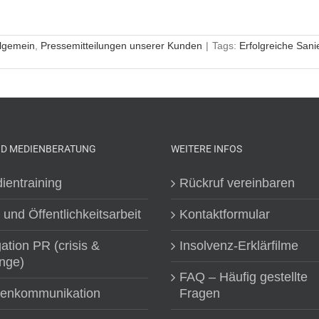
llgemein
,
Pressemitteilungen unserer Kunden
|
Tags:
Erfolgreiche San
ND MEDIENBERATUNG
WEITERE INFOS
ientraining
Rückruf vereinbaren
 und Öffentlichkeitsarbeit
Kontaktformular
gation PR (crisis &
Insolvenz-Erklärfilme
nge)
FAQ – Häufig gestellte
senkommunikation
Fragen