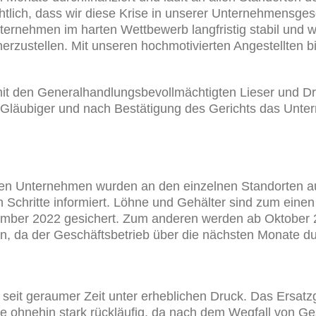
chtlich, dass wir diese Krise in unserer Unternehmensges
 Unternehmen im harten Wettbewerb langfristig stabil und 
herzustellen. Mit unseren hochmotivierten Angestellten b
t den Generalhandlungsbevollmächtigten Lieser und Dr.
 Gläubiger und nach Bestätigung des Gerichts das Unte
den Unternehmen wurden an den einzelnen Standorten a
en Schritte informiert. Löhne und Gehälter sind zum eine
tember 2022 gesichert. Zum anderen werden ab Oktober 
, da der Geschäftsbetrieb über die nächsten Monate durc
seit geraumer Zeit unter erheblichen Druck. Das Ersatzg
 ohnehin stark rückläufig, da nach dem Wegfall von G