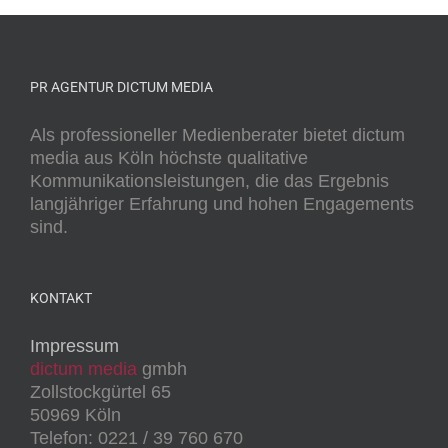
PR AGENTUR DICTUM MEDIA
Als professioneller Medienberater bietet dictum
media aus Köln höchste qualitative
Kommunikationsleistungen, die das Ergebnis
langjähriger Erfahrung und hohen Engagements
sind.
KONTAKT
Impressum
dictum media
gmbh
Zollstockgürtel 65
50969 Köln
Telefon: 0221 / 39 760 670