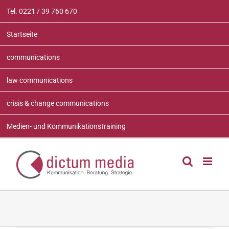
Zum
Tel. 0221 / 39 760 670
Inhalt
springen
Startseite
communications
law communications
crisis & change communications
Medien- und Kommunikationstraining