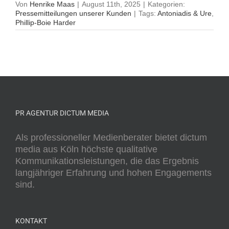
Von
Henrike Maas
|
August 11th, 2025
|
Kategorien:
Pressemitteilungen unserer Kunden
|
Tags:
Antoniadis & Ure
,
Phillip-Boie Harder
PR AGENTUR DICTUM MEDIA
Als professioneller Medienberater bietet dictum
media aus Köln höchste qualitative
Kommunikationsleistungen, die das Ergebnis
langjähriger Erfahrung und hohen Engagements
sind.
KONTAKT