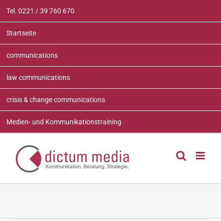
Zum
Tel. 0221 / 39 760 670
Inhalt
springen
Startseite
communications
law communications
crisis & change communications
Medien- und Kommunikationstraining