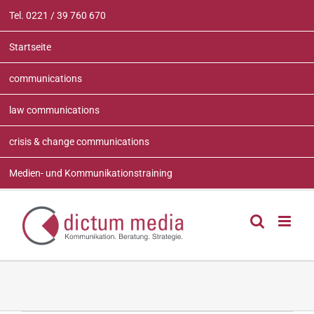
Zum
Tel. 0221 / 39 760 670
Inhalt
springen
Startseite
communications
law communications
crisis & change communications
Medien- und Kommunikationstraining