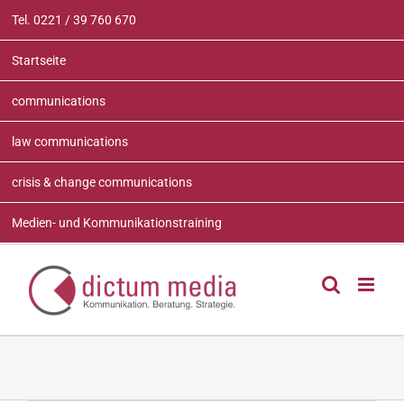
Zum
Tel. 0221 / 39 760 670
Inhalt
springen
Startseite
communications
law communications
crisis & change communications
Medien- und Kommunikationstraining