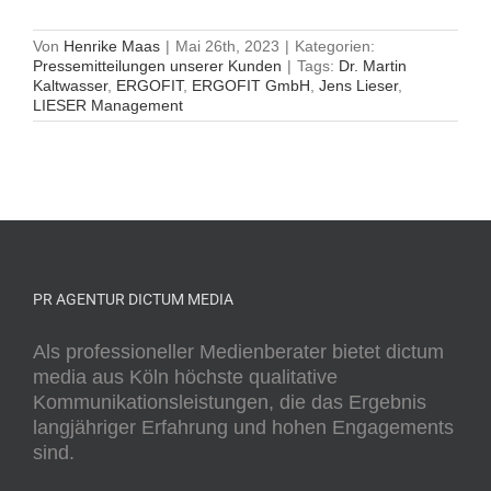
Von
Henrike Maas
|
Mai 26th, 2023
|
Kategorien:
Pressemitteilungen unserer Kunden
|
Tags:
Dr. Martin
Kaltwasser
,
ERGOFIT
,
ERGOFIT GmbH
,
Jens Lieser
,
LIESER Management
PR AGENTUR DICTUM MEDIA
Als professioneller Medienberater bietet dictum
media aus Köln höchste qualitative
Kommunikationsleistungen, die das Ergebnis
langjähriger Erfahrung und hohen Engagements
sind.