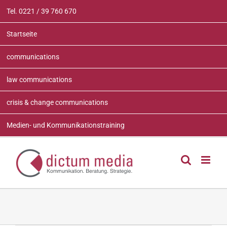
Zum
Tel. 0221 / 39 760 670
Inhalt
springen
Startseite
communications
law communications
crisis & change communications
Medien- und Kommunikationstraining