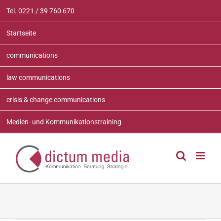
Zum
Tel. 0221 / 39 760 670
Inhalt
springen
Startseite
communications
law communications
crisis & change communications
Medien- und Kommunikationstraining