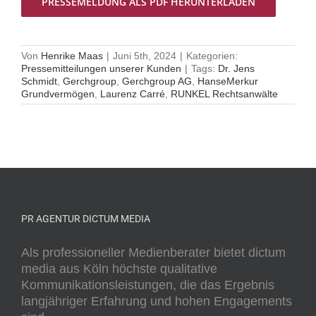
PRESSEMELDUNG ALS PDF HERUNTERLADEN
Von
Henrike Maas
|
Juni 5th, 2024
|
Kategorien:
Pressemitteilungen unserer Kunden
|
Tags:
Dr. Jens
Schmidt
,
Gerchgroup
,
Gerchgroup AG
,
HanseMerkur
Grundvermögen
,
Laurenz Carré
,
RUNKEL Rechtsanwälte
PR AGENTUR DICTUM MEDIA
Als professioneller Medienberater bietet dictum
media aus Köln höchste qualitative
Kommunikationsleistungen, die das Ergebnis
langjähriger Erfahrung und hohen Engagements