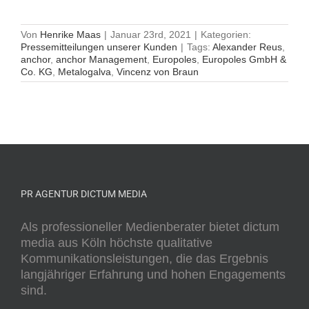
Von
Henrike Maas
|
Januar 23rd, 2021
|
Kategorien:
Pressemitteilungen unserer Kunden
|
Tags:
Alexander Reus
,
anchor
,
anchor Management
,
Europoles
,
Europoles GmbH &
Co. KG
,
Metalogalva
,
Vincenz von Braun
PR AGENTUR DICTUM MEDIA
Als professioneller Medienberater bietet dictum
media aus Köln höchste qualitative
Kommunikationsleistungen, die das Ergebnis
langjähriger Erfahrung und hohen Engagements
sind.