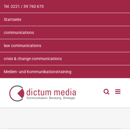
Zum
Tel. 0221 / 39 760 670
Inhalt
springen
Startseite
communications
law communications
crisis & change communications
Medien- und Kommunikationstraining