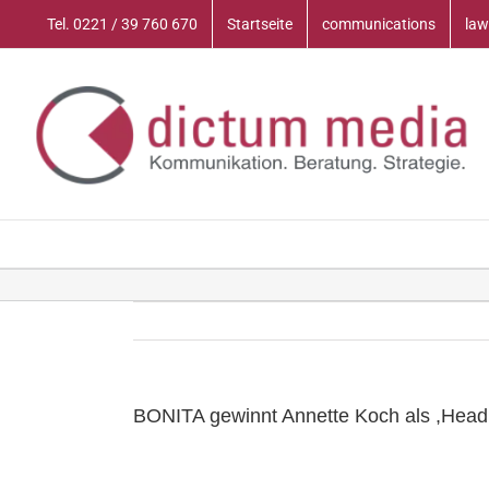
Zum
Tel. 0221 / 39 760 670
Startseite
communications
law
Inhalt
springen
BONITA gewinnt Annette Koch als ,Head o