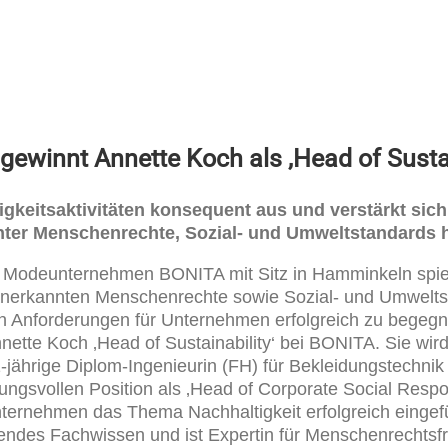
ewinnt Annette Koch als ,Head of Sustai
gkeitsaktivitäten konsequent aus und verstärkt sich
ter Menschenrechte, Sozial- und Umweltstandards ha
 Modeunternehmen BONITA mit Sitz in Hamminkeln spiel
l anerkannten Menschen­rechte sowie Sozial- und Umwelt
en Anforderungen für Unternehmen erfolgreich zu begeg
nnette Koch ‚Head of Sustainability‘ bei BONITA. Sie wir
 61-jährige Diplom-Ingenieurin (FH) für Bekleidungste
tungsvollen Position als ‚Head of Corporate Social Respon
ternehmen das Thema Nachhaltigkeit erfolgreich eingef
fendes Fachwissen und ist Expertin für Menschenrechtsfra