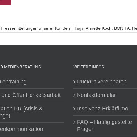
:
Pressemitteilungen unserer Kunden
|
Tags:
Annette Koch
,
BONITA
,
He
ND MEDIENBERATUNG
WEITERE INFOS
ientraining
Rückruf vereinbaren
 und Öffentlichkeitsarbeit
Kontaktformular
gation PR (crisis &
Insolvenz-Erklärfilme
nge)
FAQ – Häufig gestellte
senkommunikation
Fragen