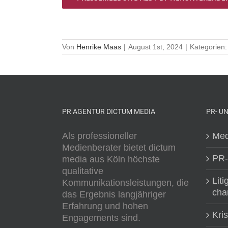
Von
Henrike Maas
|
August 1st, 2024
|
Kategorien
PR AGENTUR DICTUM MEDIA
PR- U
Als professioneller
Med
Medienberater bietet dictum
PR-
media aus Köln höchste
qualitative
Liti
Kommunikationsleistungen, die
cha
das Ergebnis langjähriger
Erfahrung und hohen
Kri
Engagements sind.