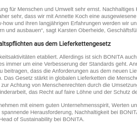
g für Menschen und Umwelt sehr ernst. Nachhaltiges Ha
er sehr, dass wir mit Annette Koch eine ausgewiesene 
w-how und ihren langjährigen Erfahrungen werden wir 
sern und ausbauen“, sagt Karsten Oberheide, Geschäfts­
ltspflichten aus dem Lieferkettengesetz
keitsaktivitäten etabliert. Allerdings ist sich BONITA au
dem es immer um eine Verbesserung der Standards geht. 
u beitragen, dass die Anforderungen aus dem neuen Liefe
en. Das Gesetz stärkt in globalen Lieferketten die Mens
 zur Achtung von Menschenrechten durch die Umsetzung d
inderarbeit, das Recht auf faire Löhne und der Schutz d
rnehmen mit einem guten Unternehmensspirit, Werten und
 spannende Heraus­forderung, Nachhaltigkeit bei BONIT
Head of Sustainability bei BONITA.